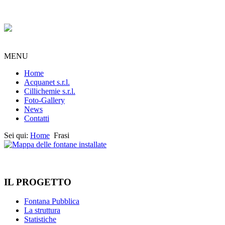
MENU
Home
Acquanet s.r.l.
Cillichemie s.r.l.
Foto-Gallery
News
Contatti
Sei qui:
Home
Frasi
IL PROGETTO
Fontana Pubblica
La struttura
Statistiche